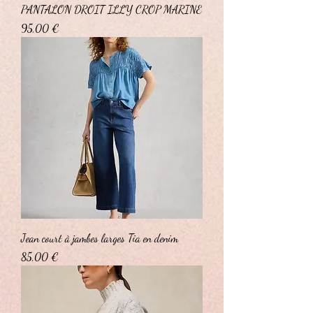
PANTALON DROIT ILLY CROP MARINE
Prix
95,00 €
Jean court à jambes larges Tia en denim
Prix
85,00 €