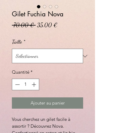
Gilet Fuchia Nova
Prix original
Prix promotionnel
 70,00 € 
35,00 €
Taille
*
Quantité
*
Ajouter au panier
Vous cherchez un gilet facile à
assortir ? Découvrez Nova.
Confectionné en coton et lin bio