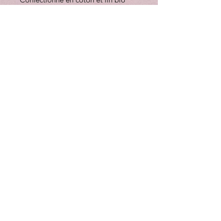
doux, il est agréable et respirant. Il
est doté de poches (pourquoi pas
?). Et il se décline dans des coloris
qui s'accordent parfaitement avec
vos jeans.
Identifiant du produit : 445905
75 % coton biologique, 25 % lin
Le mannequin porte une taille 10
et mesure 1,77 m (5'9,5").
Taille 12, de l'encolure haute à
l'ourlet env. 57,5 ​​cm
Col en V
manches longues
Coupe régulière
Lavable en machine
03 88 92 29 25