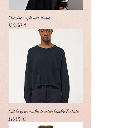
Chemise ample noir Grant
Prix
130,00 €
Pull boxy en maille de coton bouclée Kinkata
Prix
145,00 €