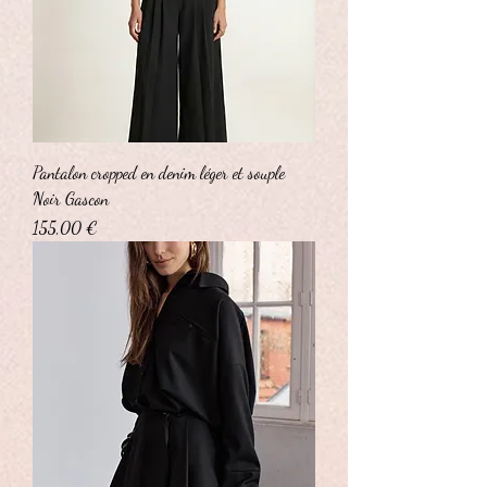
Pantalon cropped en denim léger et souple
Noir Gascon
Prix
155,00 €