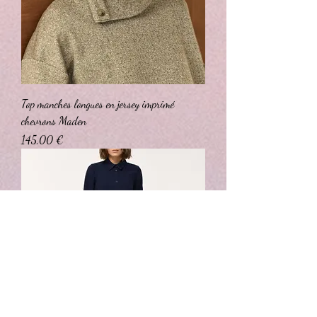
Top manches longues en jersey imprimé
chevrons Maden
Prix
145,00 €