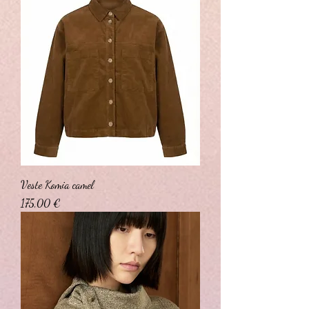
Veste Komia camel
Prix
175,00 €