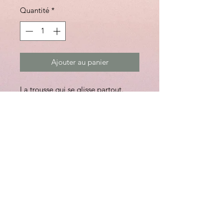
Quantité
*
Ajouter au panier
La trousse qui se glisse partout.
Découvrez nos trousses super
astucieuses, pour y glisser tout votre
bazar ordonné (ou pas) avec
l'ouverture grand angle et une
pochette à l'intérieur. La toile est
déperlante et ultra résistante.
Avec son ouverture grand angle et
sa poche intérieure, finie la galère
pour retrouver votre BIC 4 couleurs
ou votre compas.