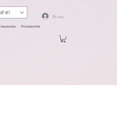
UR (€)
Se connecter
haussures
Accessoires