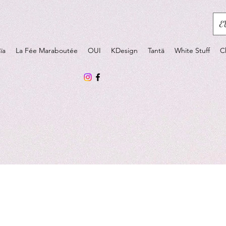
E
ïa
La Fée Maraboutée
OUI
KDesign
Tantä
White Stuff
C