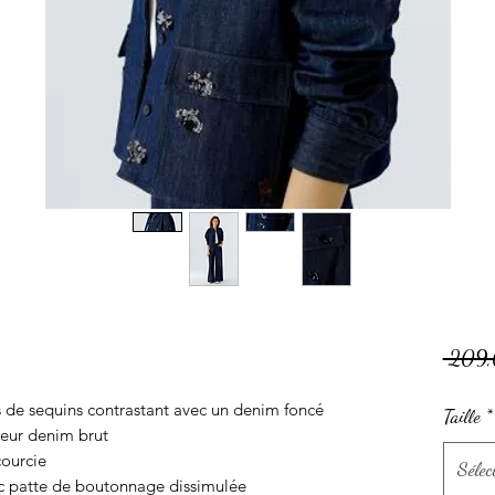
 209,
 de sequins contrastant avec un denim foncé
Taille
*
leur denim brut
courcie
Sélec
ec patte de boutonnage dissimulée