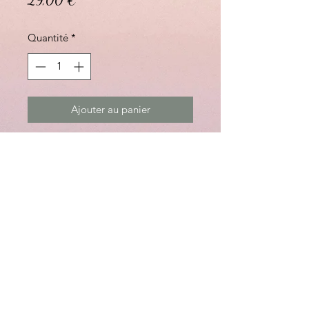
29,00 €
Quantité
*
Ajouter au panier
La trousse de toilette qui vous
simplifie la vie
Dimensions (5L) : 25cm x 11cm x
18cm
Caractéristique : Fond lavable
Garantie à vie
Ouverture grand angle
Deux poches intérieures
Tissu déperlant et tissu ultra-
résistant