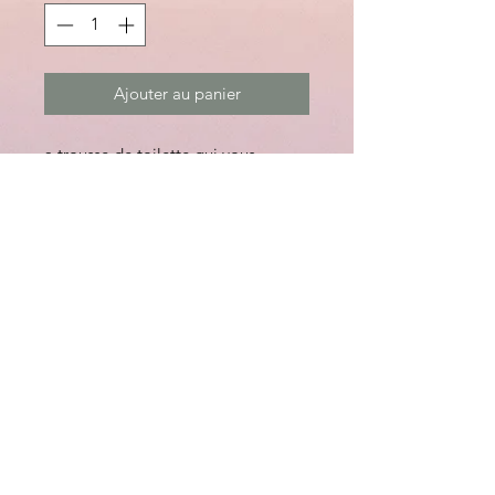
Ajouter au panier
a trousse de toilette qui vous
simplifie la vie
Dimensions (5L) : 25cm x 11cm x
18cm
Caractéristique : Fond lavable
Garantie à vie
Ouverture grand angle
Deux poches intérieures
Tissu déperlant et tissu ultra-
résistant
03 88 92 29 25