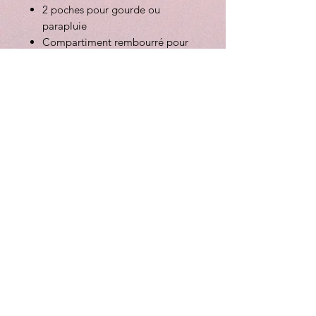
2 poches pour gourde ou
parapluie
Compartiment rembourré pour
ordinateur 12-14 pouces
Système MOLLE pour attacher
les pochettes avant
Sangle attache valise
Vegan et déperlant
La largeur du sac en haut est de
43cm.
Vendu avec la pochette avant
Berghain.
Le Tote bag Adventurer est
compatible avec les bandoulières
de nos sacs bandoulières (vendues
séparément).