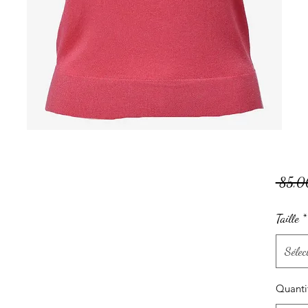
 85,0
Taille
*
Sélec
Quanti