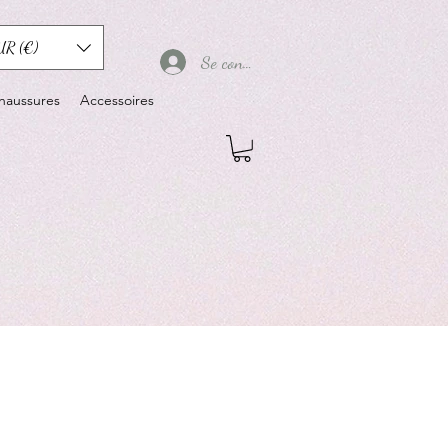
UR (€)
Se connecter
haussures
Accessoires