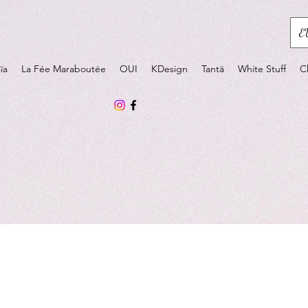
E
ïa
La Fée Maraboutée
OUI
KDesign
Tantä
White Stuff
C