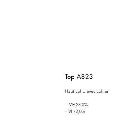
Top A823
Haut col U avec collier
– ME 28,0%
– VI 72,0%