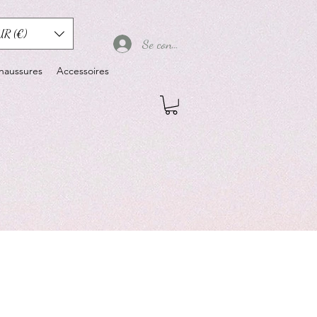
UR (€)
Se connecter
haussures
Accessoires