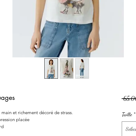
nuages
 65,0
la main et richement décoré de strass.
Taille
*
ression placée
rd
Sélec