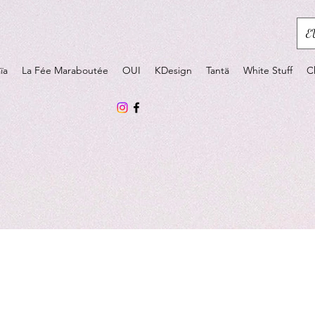
E
ïa
La Fée Maraboutée
OUI
KDesign
Tantä
White Stuff
C