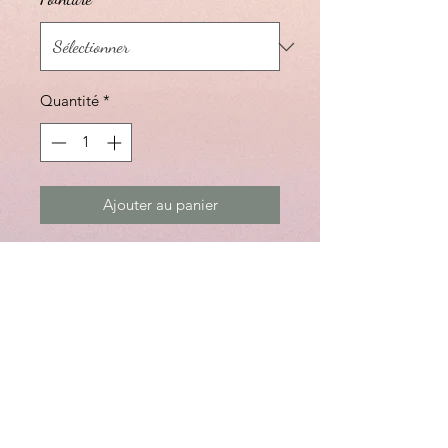
Quantité
*
Ajouter au panier
Plateforme coulissante estivale.
Plateforme de 2″
Semelle intérieure extra-
amortissante, absorbante de la
transpiration et antimicrobienne
La technologie Flexsole offre des
propriétés ultra-légères et
flexibles
Cuir/ tige et doublure/ semelle