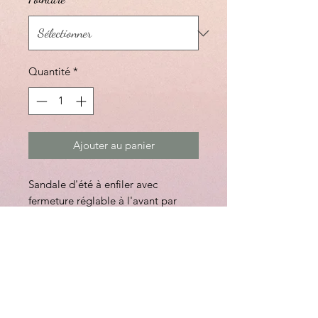
Quantité
*
Ajouter au panier
Sandale d'été à enfiler avec
fermeture réglable à l'avant par
boucle.
La technologie Flexsole extra-
amortissante et absorbante de la
transpiration
offre des propriétés ultra-légères et
flexibles
Talon de 1 1/4"