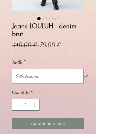
Jeans LOULUH - denim
brut
Prix original
Prix promotionnel
 140,00 € 
70,00 €
Taille
*
Quantité
*
Ajouter au panier