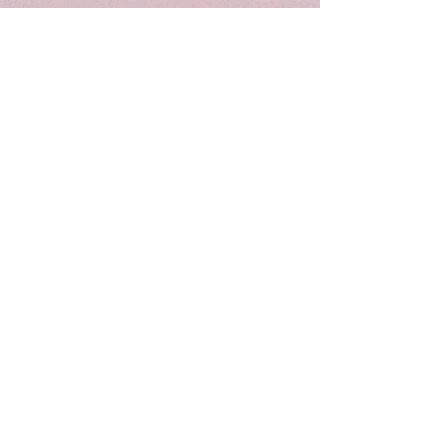
Le jean skinny court Oui LOULUH
avec Power Stretch - ici dans une
variante tendance en denim brut
Denim Power-Stretch - super
confortable
Taille basse, jambe étroite,
coupe courte
Avec passants de ceinture,
fermeture éclair et bouton
Caractéristique : le style 5
poches
Petites fentes latérales dans
l'ourlet
Longueur pour la taille EU 36 :
72 cm
03 88 92 29 25