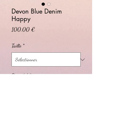
Devon Blue Denim
Happy
Prix
100,00 €
Taille
*
Quantité
*
Ajouter au panier
Pantalon femme bootcut : droit aux
cuisses, resserré aux genoux et