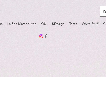
E
ïa
La Fée Maraboutée
OUI
KDesign
Tantä
White Stuff
C