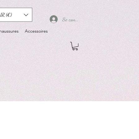
UR (€)
Se connecter
haussures
Accessoires