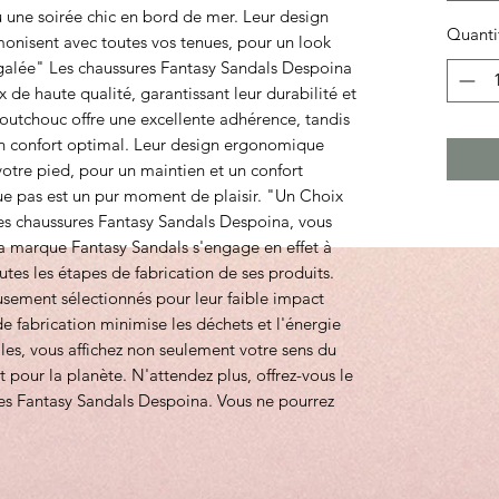
u une soirée chic en bord de mer. Leur design
Quanti
monisent avec toutes vos tenues, pour un look
égalée" Les chaussures Fantasy Sandals Despoina
 de haute qualité, garantissant leur durabilité et
aoutchouc offre une excellente adhérence, tandis
un confort optimal. Leur design ergonomique
otre pied, pour un maintien et un confort
ue pas est un pur moment de plaisir. "Un Choix
es chaussures Fantasy Sandals Despoina, vous
La marque Fantasy Sandals s'engage en effet à
tes les étapes de fabrication de ses produits.
usement sélectionnés pour leur faible impact
e fabrication minimise les déchets et l'énergie
es, vous affichez non seulement votre sens du
 pour la planète. N'attendez plus, offrez-vous le
res Fantasy Sandals Despoina. Vous ne pourrez