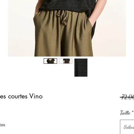
hes courtes Vino
 72,0
Taille
*
tes
Sélec