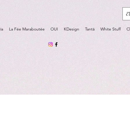
E
ïa
La Fée Maraboutée
OUI
KDesign
Tantä
White Stuff
C