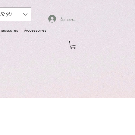
UR (€)
Se connecter
haussures
Accessoires