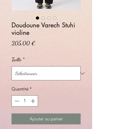
Doudoune Varech Stuhi
violine
Prix
205,00 €
Taille
*
Quantité
*
Ajouter au panier