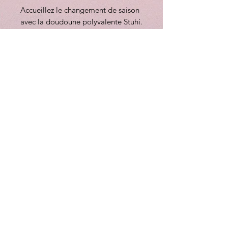
Accueillez le changement de saison
avec la doudoune polyvalente Stuhi.
Confectionnée dans notre
emblématique tissu PU
imperméable et garnie d'une
isolation sans duvet, elle est dotée
de compartiments sans coutures
pour une finition épurée et
moderne.
Ce vêtement 2 en 1 se transforme
facilement d'un manteau matelassé
en gilet de transition grâce à ses
manches amovibles. Il est doté
d'une capuche fixe, d'une double
fermeture éclair imperméable avec
rabat-tempête et de poches
passepoilées alliant style et
fonctionnalité.