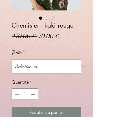
Chemisier - kaki rouge
Prix original
Prix promotionnel
 140,00 € 
70,00 €
Taille
*
Quantité
*
Ajouter au panier
Blouse en sergé de viscose brillant à