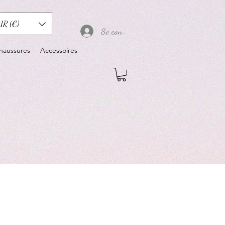
UR (€)
Se connecter
haussures
Accessoires