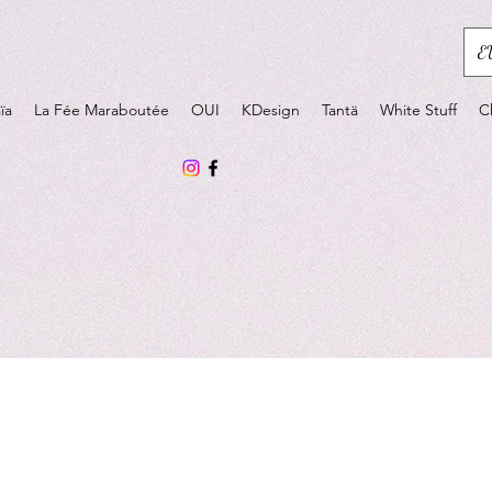
E
ïa
La Fée Maraboutée
OUI
KDesign
Tantä
White Stuff
C