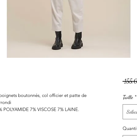
 155,
ignets boutonnés, col officier et patte de
Taille
*
rrondi
 POLYAMIDE 7% VISCOSE 7% LAINE.
Sélec
Quanti