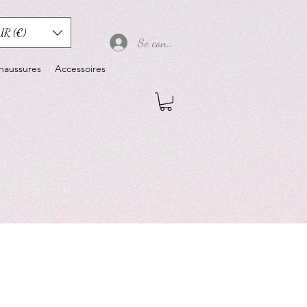
UR (€)
Se connecter
haussures
Accessoires