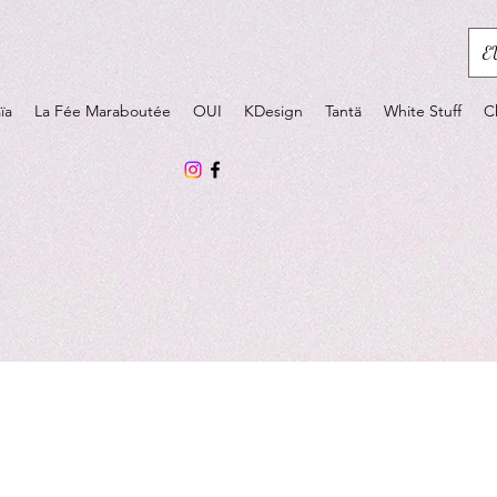
E
ïa
La Fée Maraboutée
OUI
KDesign
Tantä
White Stuff
C