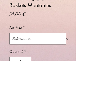
Baskets Montantes
Prix
54,00 €
Pointure
*
Quantité
*
Ajouter au panier
Bottines athlétiques de style rétro.
Fermeture à lacets huit directions.
Tige effet peau de mouton.
Fermeture éclair sur le côté