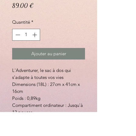
Prix
89,00 €
Quantité
*
Ajouter au panier
L'Adventurer, le sac à dos qui
s’adapte à toutes vos vies
Dimensions (18L) : 27cm x 41cm x
16cm
Poids : 0,89kg
Compartiment ordinateur : Jusqu'à
13 pouces
Garanti à vie
Ouverture grand angle
Système MOLLE pour attacher