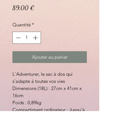
Prix
89,00 €
Quantité
*
Ajouter au panier
L'Adventurer, le sac à dos qui
s’adapte à toutes vos vies
Dimensions (18L) : 27cm x 41cm x
16cm
Poids : 0,89kg
Compartiment ordinateur : Jusqu'à
13 pouces
Garanti à vie
Ouverture grand angle
Système MOLLE pour attacher