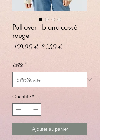
Pull-over - blanc cassé
rouge
Prix original
Prix promotionnel
 169,00 € 
84,50 €
Taille
*
Quantité
*
Ajouter au panier