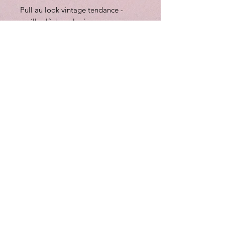
Pull au look vintage tendance -
mailles lâches placées
intentionnellement pour un effet usé
voulu
Mélange de coton doux à
imprimé floral all-over, effet
délavé
Coupe décontractée, longueur
standard, raccourcie sur le
devant
Col rond avec poignets tricotés
Épaules françaises décalées vers
l'avant, drapées avec élégance
sur les manches longues
Poignets et ourlet côtelés
Longueur pour la taille EU 36 :
56 cm