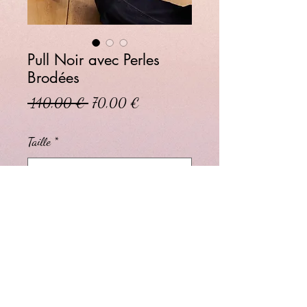
Pull Noir avec Perles
Brodées
Prix original
Prix promotionnel
 140,00 € 
70,00 €
Taille
*
Quantité
*
Ajouter au panier