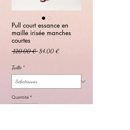
Pull court essance en
maille irisée manches
courtes
Prix original
Prix promotionnel
 120,00 € 
84,00 €
Taille
*
Quantité
*
Ajouter au panier