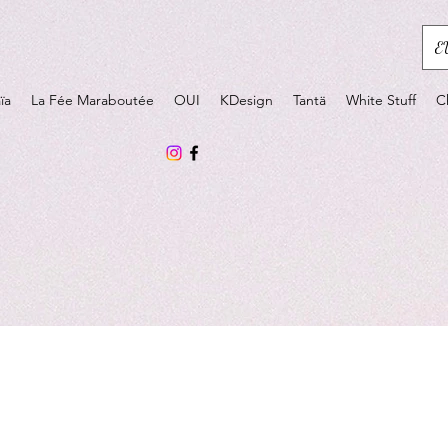
E
ïa
La Fée Maraboutée
OUI
KDesign
Tantä
White Stuff
C