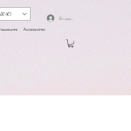
UR (€)
Se connecter
haussures
Accessoires