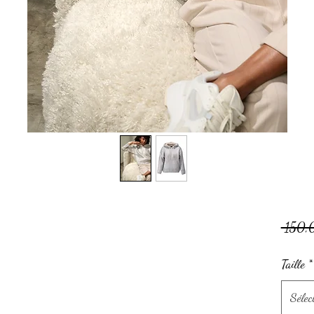
 150,
Taille
*
Sélec