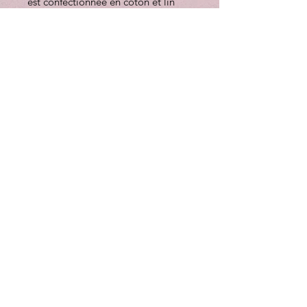
est confectionnée en coton et lin
biologiques. (Elle est donc aussi
agréable à porter qu'à regarder.)
Rentrez-la dans votre jean et
superposez-la avec une veste
tendance.
Identifiant du produit : 445907
75 % coton biologique, 25 % lin
Le mannequin porte une taille 10
et mesure 1,70 m.
Taille 12, de l'encolure haute à
l'ourlet env. 58
Collier
manches courtes
Coupe régulière
Lavable en machine
03 88 92 29 25