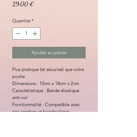
Prix
29,00 €
Quantité
*
Ajouter au panier
Plus pratique (et sécurisé) que votre
poche
Dimensions : 10cm x 18cm x 2cm
Caractéristique : Bande élastique
anti-vol
Fonctionnalité : Compatible avec
nos cordons et bandoulières
Garantie à vie
Poche secrète zippée à l’arrière
Légère et compact