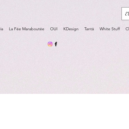
E
ïa
La Fée Maraboutée
OUI
KDesign
Tantä
White Stuff
C