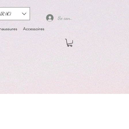
UR (€)
Se connecter
haussures
Accessoires